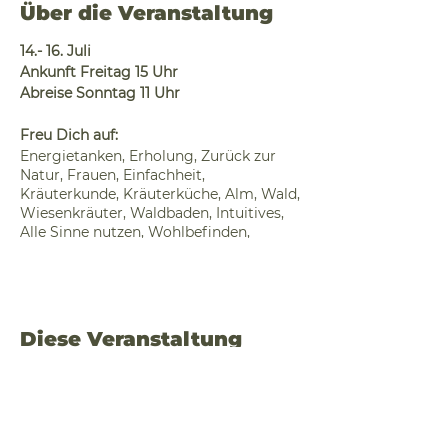
Über die Veranstaltung
14.- 16. Juli
Ankunft Freitag 15 Uhr
Abreise Sonntag 11 Uhr
Freu Dich auf:
Energietanken, Erholung, Zurück zur
Natur, Frauen, Einfachheit,
Kräuterkunde, Kräuterküche, Alm, Wald,
Wiesenkräuter, Waldbaden, Intuitives,
Alle Sinne nutzen, Wohlbefinden,
Körperübungen, Naturachtsamkeit,
Sonnenaufgang, Sonnenuntergang,
Feuer, Berg, survival, outdoor,
Baumkunde, Hausapotheke,
Achtsamkeit, natürliche Bewegungen,
Diese Veranstaltung
mit Händen essen, gemeinsam Kochen,
teilen
Unterschlupf bauen,..
Dich erwartet:
· Ein Wochenende inmitten der Natur
des Naturparks Almenland