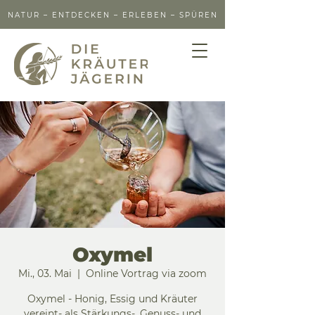
NATUR – ENTDECKEN – ERLEBEN – SPÜREN
Oxymel
Mi., 03. Mai
  |  
Online Vortrag via zoom
Oxymel - Honig, Essig und Kräuter
vereint- als Stärkungs-, Genuss- und