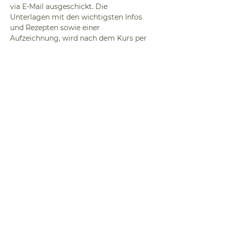
via E-Mail ausgeschickt. Die 
Unterlagen mit den wichtigsten Infos 
und Rezepten sowie einer 
Aufzeichnung, wird nach dem Kurs per 
E-Mail ausgesendet. 
Diese Veranstaltung
teilen
KONTAKT
CORNELIA TATZL
info@diekraeuterjaegerin.a
t
AGB